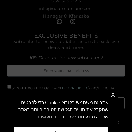
054-505-6655
info@noa-marciano.com
H'anagar 8, Kfar saba
EXCLUSIVE BENEFITS
Subscribe to receive updates, access to exclusive
deals, and more.
10% Discount for new subscribers!
ומאשר שמירתם במאגר המידע.
אני מסכים/מה ל
מדיניות הפרטיות
x
אתר זה משתמש בקובצי Cookie כדי להבטיח
Subscribe
שתקבל את חוויית הגלישה הטובה ביותר באתר
שלנו. למידע נוסף על
מדיניות העוגיות
מדיניות החלפת / החזרת מוצרים
מדיניות הפרטיות
תקנון אתר