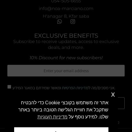
054-505-6655
info@noa-marciano.com
H'anagar 8, Kfar saba
EXCLUSIVE BENEFITS
Subscribe to receive updates, access to exclusive
deals, and more.
10% Discount for new subscribers!
ומאשר שמירתם במאגר המידע.
אני מסכים/מה ל
מדיניות הפרטיות
x
אתר זה משתמש בקובצי Cookie כדי להבטיח
Subscribe
שתקבל את חוויית הגלישה הטובה ביותר באתר
שלנו. למידע נוסף על
מדיניות העוגיות
מדיניות החלפת / החזרת מוצרים
מדיניות הפרטיות
תקנון אתר