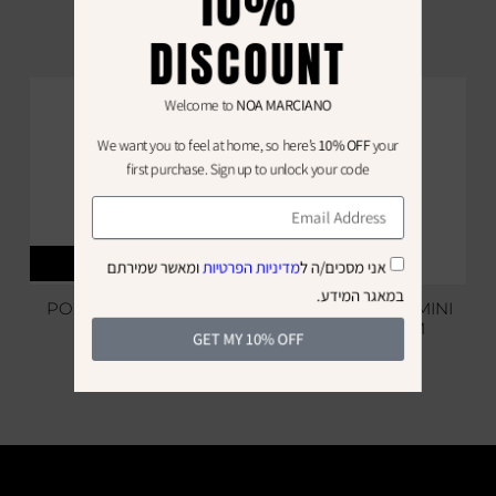
10%
₪
299
₪
249
₪
499
₪
399
DISCOUNT
SALE
Welcome to
NOA MARCIANO
We want you to feel at home, so here’s
10% OFF
your
first purchase. Sign up to unlock your code
SOLD OUT
אני מסכים/ה ל
מדיניות הפרטיות
ומאשר שמירתם
במאגר המידע.
POLO ZIP JUMPSUIT
TWIST SHOLDER MINI
DRESS CREAM
₪
419
GET MY 10% OFF
₪
349
₪
249